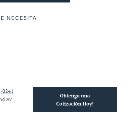
E NECESITA
2-0241
Obtenga una
nd Av
Cotización Hoy!
3