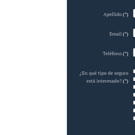
Apellido
(*)
Email
(*)
Teléfono
(*)
¿En qué tipo de seguro
está interesado?
(*)