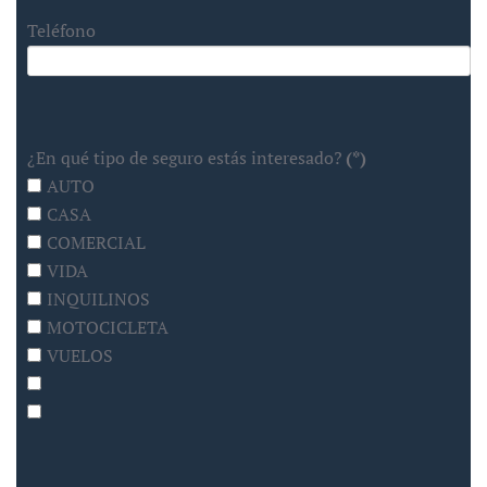
Teléfono
¿En qué tipo de seguro estás interesado?
(*)
AUTO
CASA
COMERCIAL
VIDA
INQUILINOS
MOTOCICLETA
VUELOS